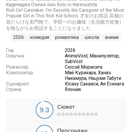
Kagenagara Osewa suru Koto ni Narimashita
Rich Girl Caretaker: I'm Secretly the Caregiver of the Most
Popular Girl in This Rich Kid School, 才女のお世話 高嶺の
花だらけな名門校で、学院一のお嬢様（生活能力皆無）
を陰ながらお世話することになりました
2026
комедия
романтика
школа
аниме
Год:
2026
Озвучка:
AnimeVost, Манипулятор,
SubVost
Режиссер:
Сюсэй Морисита
Композитор:
Маё Курихара, Ханаэ
Накамура, Нацуми Табути
Сценарист:
Юсаку Сакаиси, Ая Ёсинага
Страна:
Япония
Сюжет
Персонажи