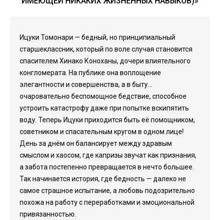
ИМЕЮЩЕЙ НИКАКИХ ЖИЗНЕННЫХ НАВЫКОВ)»
Ицуки Томонари — бедный, но принципиальный
старшеклассник, который по воле случая становится
спасителем Хинако Коноханы, дочери влиятельного
конгломерата. На публике она воплощение
элегантности и совершенства, а в быту...
очаровательно беспомощное бедствие, способное
устроить катастрофу даже при попытке вскипятить
воду. Теперь Ицуки приходится быть её помощником,
советником и спасательным кругом в одном лице!
День за днём он балансирует между здравым
смыслом и хаосом, где капризы звучат как признания,
а забота постепенно превращается в нечто большее.
Так начинается история, где бедность — далеко не
самое страшное испытание, а любовь подозрительно
похожа на работу с переработками и эмоциональной
привязанностью.