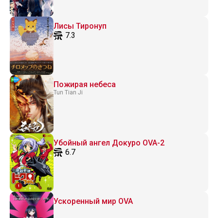
Лисы Тиронуп
7.3
Пожирая небеса
Tun Tian Ji
Убойный ангел Докуро OVA-2
6.7
Ускоренный мир OVA