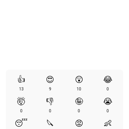
👍
😍
😲
😂
13
9
10
0
🤯
👎
🤪
😭
0
0
0
0
😴
🔪
😡
👶